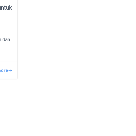
untuk
n dan
more