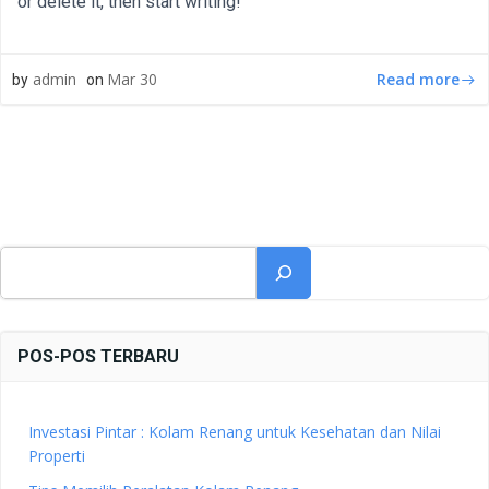
or delete it, then start writing!
Read more
admin
Mar 30
by
on
Cari
POS-POS TERBARU
Investasi Pintar : Kolam Renang untuk Kesehatan dan Nilai
Properti