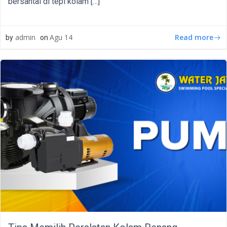
bersantai di tepi kolam […]
Read more
admin
Agu 14
by
on