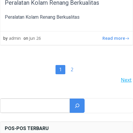
Peralatan Kolam Renang Berkualitas
Peralatan Kolam Renang Berkualitas
Read more
admin
Jun 26
by
on
POSTS
Page
2
Page
1
POSTS
Next
NAVIGATION
NAVIGATION
Cari
POS-POS TERBARU