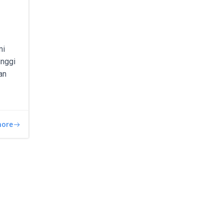
mi
inggi
an
more