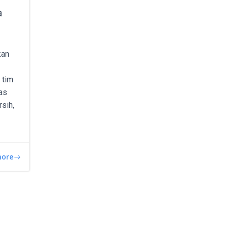
a
kan
 tim
as
sih,
more