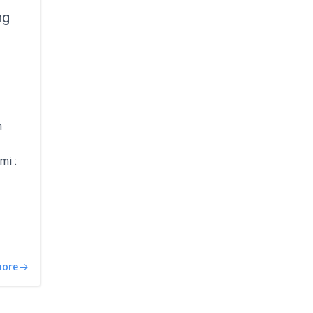
ng
n
mi :
more